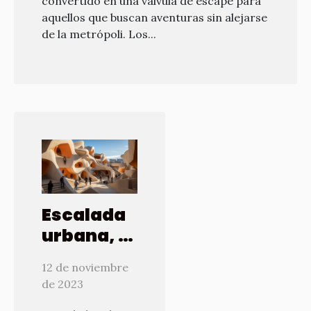
convertido en una válvula de escape para
aquellos que buscan aventuras sin alejarse
de la metrópoli. Los...
Escalada
urbana, el
nuevo
12 de noviembre
fenómeno
de 2023