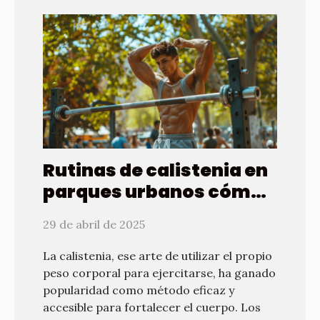
Rutinas de calistenia en
parques urbanos cómo
fortalecer tu cuerpo al
29 de abril de 2025
aire libre
La calistenia, ese arte de utilizar el propio
peso corporal para ejercitarse, ha ganado
popularidad como método eficaz y
accesible para fortalecer el cuerpo. Los